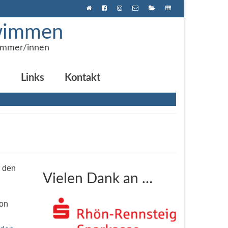
hwimmen
immer/innen
e
Links
Kontakt
r den
Vielen Dank an …
hon