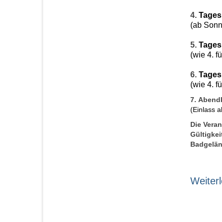
4.
Tages
(ab Sonn
5.
Tages
(wie 4. 
6.
Tages
(wie 4. 
7.
Abendk
(Einlass 
Die Vera
Gültigke
Badgelän
Weiter