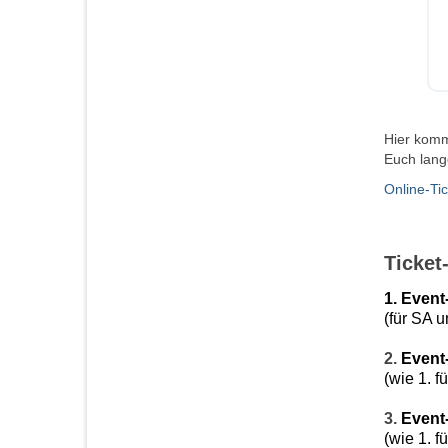
Hier kommt
Euch lan
Online-Ti
Ticket
1. Event
(für SA 
2.
Event
(wie 1. 
3.
Event-
(wie 1. 