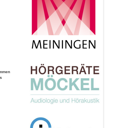
immen
es