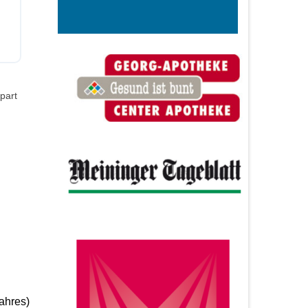
spart
ahres)