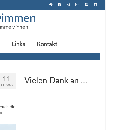
hwimmen
immer/innen
e
Links
Kontakt
11
Vielen Dank an …
JULI 2022
euch die
ie