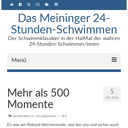
Das Meininger 24-
Stunden-Schwimmen
Der Schwimmklassiker in der HaiMat der wahren
24-Stunden-Schwimmer/innen
Menü
Anmeldung
Über uns
Mehr als 500
5
JULI 2026
Archiv
Momente
Ergebnisse
Veröffentlicht in:
Uncategorized
|
0
e24h – Software
Es war ein Rekord-Wochenende, das bei uns und sicher auch