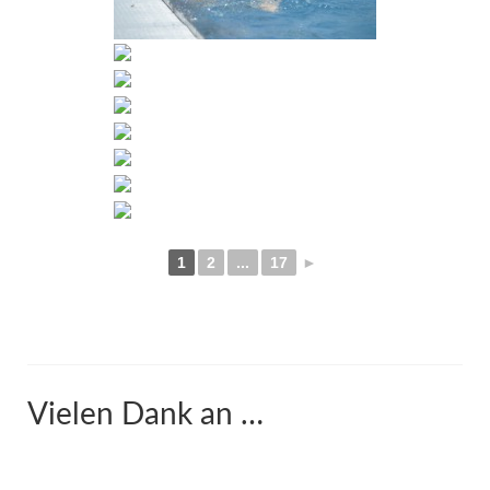
1
2
...
17
►
Vielen Dank an …