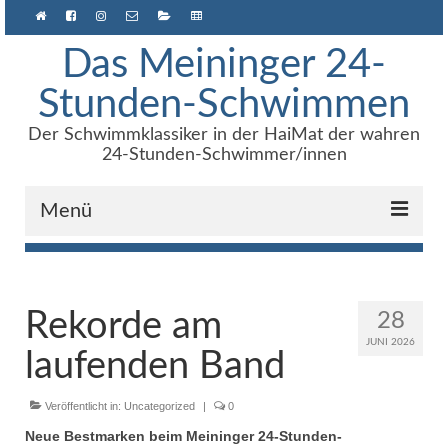
Das Meininger 24-
Stunden-Schwimmen
Der Schwimmklassiker in der HaiMat der wahren
24-Stunden-Schwimmer/innen
Menü
Anmeldung
Über uns
Rekorde am
28
JUNI 2026
Archiv
laufenden Band
Ergebnisse
Veröffentlicht in:
Uncategorized
|
0
e24h – Software
Neue Bestmarken beim Meininger 24-Stunden-