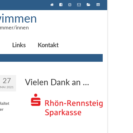
hwimmen
immer/innen
e
Links
Kontakt
27
Vielen Dank an …
MAI 2021
altet
er