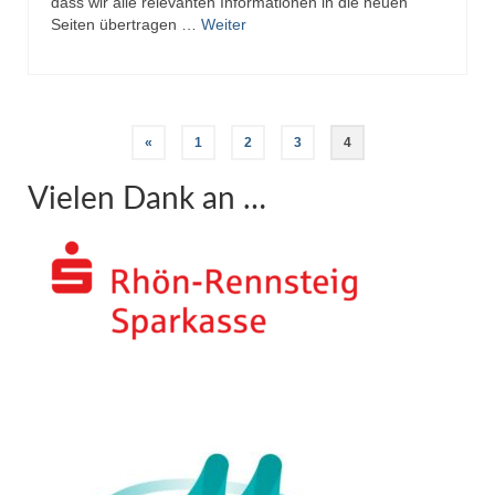
dass wir alle relevanten Informationen in die neuen
Seiten übertragen …
Weiter
Seitennummerierung
«
1
2
3
4
der
Vielen Dank an …
Beiträge